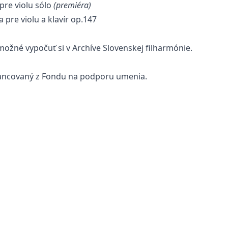
 pre violu sólo
(premiéra)
a pre violu a klavír op.147
možné vypočuť si v
Archíve Slovenskej filharmónie
.
nancovaný z Fondu na podporu umenia.