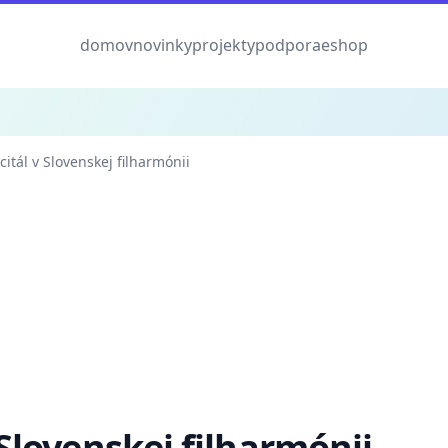
domov
novinky
projekty
podpora
eshop
citál v Slovenskej filharmónii
 v Slovenskej filharmónii
 Slovenskej filharmónii