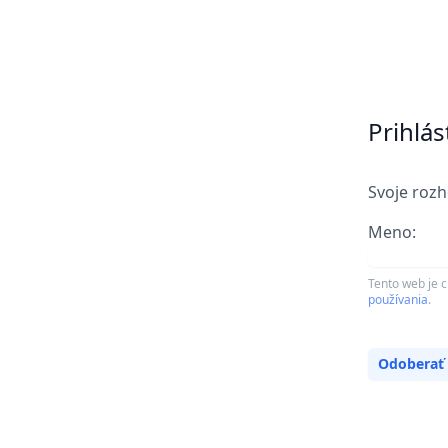
Prihlá
Svoje rozh
Meno:
Tento web je 
používania
.
Odoberať