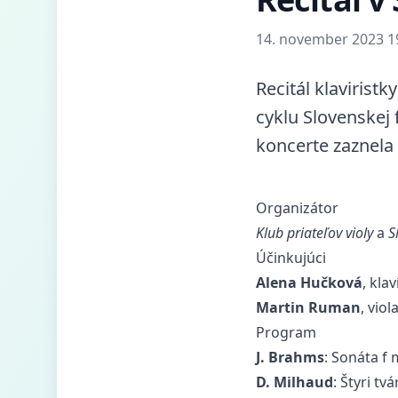
14. november 2023 19
Recitál klaviris
cyklu Slovenskej
koncerte zaznela
Organizátor
Klub priateľov violy
a
S
Účinkujúci
Alena Hučková
, klav
Martin Ruman
, viol
Program
J. Brahms
: Sonáta f 
D. Milhaud
: Štyri tv