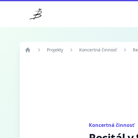
Klub priateľov violy
Projekty
Koncertná činnosť
Re
Domov
Projekty
Koncertná činnosť
Recitál
Koncertná činnosť
Recitál v