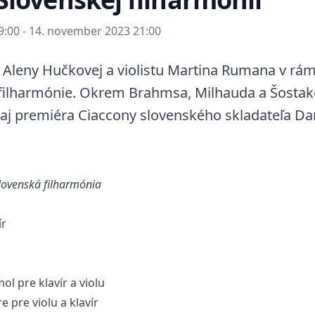
:00 - 14. november 2023 21:00
tky Aleny Hučkovej a violistu Martina Rumana v r
 filharmónie. Okrem Brahmsa, Milhauda a Šostak
 aj premiéra Ciaccony slovenského skladateľa Da
lovenská filharmónia
ír
a
mol pre klavír a violu
áre pre violu a klavír