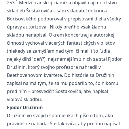
1
253.
Medzi transkripciami sa objavilo aj množstvo
skladieb Šostakoviča – sám skladateľ dokonca
Borisovského podporoval v prepisovaní diel a všetky
úpravy autorizoval. Nikdy preňho však žiadnu
skladbu nenapísal. Okrem koncertnej a autorskej
činnosti vychoval viacerých fantastických violistov
(niekedy sa zamýšľam nad tým, či mali títo ľudia
nejaký dlhší deň?), najznámejším z nich sa stal Fjodor
Družinin, ktorý svojho profesora nahradil v
Beethovenovom kvartete. Do histórie sa Družinin
zapísal najmä tým, že sa mu podarilo to, čo nikomu
pred ním – presvedčiť Šostakoviča, aby napísal
violovú skladbu.
Fjodor Družinin
Družinin vo svojich spomienkach píše o tom, ako
pravidelne nabádal Šostakoviča, aby preňho napísal