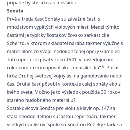
prípade by ste si to ani nevšimli.
Sonáta
Prvá a tretia časť Sonáty sú závažné časti s
množstvom vypätých violových miest. Medzi týmito
časťami je typicky šostakovičovsko sarkastické
Scherzo, v ktorom skladateľ narába takmer výlučne s
materiálom zo svojej nedokončenej opery Gambleri.
Túto operu rozpísal v roku 1941, v nasledujúcom
6
roku kompozíciu opustil ako „nepraktickú“
. Počas
hrôz Druhej svetovej vojny asi na gamblovanie nebol
čas. Druhá časť pôsobí v kontexte celej sonáty ako z
iného sveta. Možno je to výsledok použitia 30 rokov
starého hudobného materiálu?
Šostakovičova Sonáta pre violu a klavír op. 147 sa
stala neoddeliteľnou súčasťou repertoáru takmer
všetkých violistov. Spolu so Sonátou Rebeky Clarke a