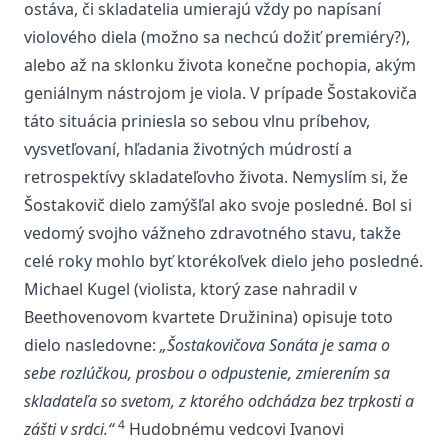
ostáva, či skladatelia umierajú vždy po napísaní
violového diela (možno sa nechcú dožiť premiéry?),
alebo až na sklonku života konečne pochopia, akým
geniálnym nástrojom je viola. V prípade Šostakoviča
táto situácia priniesla so sebou vlnu príbehov,
vysvetľovaní, hľadania životných múdrostí a
retrospektívy skladateľovho života. Nemyslím si, že
Šostakovič dielo zamýšľal ako svoje posledné. Bol si
vedomý svojho vážneho zdravotného stavu, takže
celé roky mohlo byť ktorékoľvek dielo jeho posledné.
Michael Kugel (violista, ktorý zase nahradil v
Beethovenovom kvartete Družinina) opisuje toto
dielo nasledovne:
„Šostakovičova Sonáta je sama o
sebe rozlúčkou, prosbou o odpustenie, zmierením sa
skladateľa so svetom, z ktorého odchádza bez trpkosti a
4
zášti v srdci.“
Hudobnému vedcovi Ivanovi