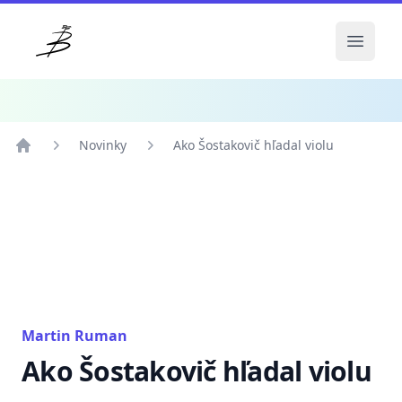
Klub priateľov violy
Open 
Novinky
Ako Šostakovič hľadal violu
Domov
Novinky
Ako Šostakovič hľadal violu
Martin Ruman
Ako Šostakovič hľadal violu