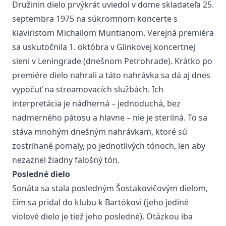
Družinin dielo prvýkrát uviedol v dome skladateľa 25.
septembra 1975 na súkromnom koncerte s
klaviristom Michailom Muntianom. Verejná premiéra
sa uskutočnila 1. októbra v Glinkovej koncertnej
sieni v Leningrade (dnešnom Petrohrade). Krátko po
premiére dielo nahrali a táto nahrávka sa dá aj dnes
vypočuť na streamovacích službách. Ich
interpretácia je nádherná – jednoduchá, bez
nadmerného pátosu a hlavne – nie je sterilná. To sa
stáva mnohým dnešným nahrávkam, ktoré sú
zostrihané pomaly, po jednotlivých tónoch, len aby
nezaznel žiadny falošný tón.
Posledné dielo
Sonáta sa stala posledným Šostakovičovým dielom,
čím sa pridal do klubu k Bartókovi (jeho jediné
violové dielo je tiež jeho posledné). Otázkou iba