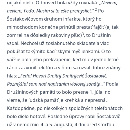
nejaké dielo. Odpoveď bola vždy rovnaká:
„Neviem,
2
neviem, Feďo. Musím si to ešte premyslieť.“
Po
Šostakovičovom druhom infarkte, ktorý ho
mimochodom konečne prinútil prestať fajčiť (aj tak
3
zomrel na dôsledky rakoviny pľúc)
, to Družinin
vzdal. Nechcel už zoslabnutého skladateľa viac
pokúšať takýmito kacírskymi myšlienkami. O to
väčšie bolo jeho prekvapenie, keď mu v jedno letné
ráno zazvonil telefón a v ňom sa ozval dobre známy
hlas:
„Feďo! Hovorí Dmitrij Dmitrijevič Šostakovič.
Rozmýšľal som nad napísaním violovej sonáty...“
Podľa
Družininových pamätí to bolo presne 1. júla, no
vieme, že ľudská pamäť je krehká a nepresná.
Každopádne, po niekoľkých spoločných telefonátoch
bolo dielo hotové. Posledné úpravy robil Šostakovič
už v nemocnici 4. a 5. augusta, 4 dni pred smrťou.