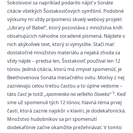
Sokolovovi sa napríklad podarilo nájsť v Sonáte
citácie všetkých Šostakovičových symfónií. Podobné
výskumy mi vždy pripomenú skvelý webový projekt
„
Library of Babel
“, ktorý pozostáva z množstva kníh
obsahujúcich náhodne zoradené písmená. Nájdete v
nich akýkoľvek text, ktorý si vymyslíte. Stačí mať
dostatočné množstvo materiálu a nejaká zhoda sa
vždy nájde – predsa len, Šostakovič používal len 12
tónov. Jediná citácia, ktorú má zmysel spomenúť, je
Beethovenova Sonáta mesačného svitu. Motívy z nej
zaznievajú celou treťou časťou a to úplne vedome –
5
táto časť je totiž
„spomienka na veľkého človeka“
. Keď
sme už spomenuli tých 12 tónov, hlavná téma prvej
časti, ktorá zaznie najskôr v klavíri, je dodekafonická.
Množstvo hudobníkov sa pri spomenutí
dodekafónie začne okamžite prežehnávať. V tomto