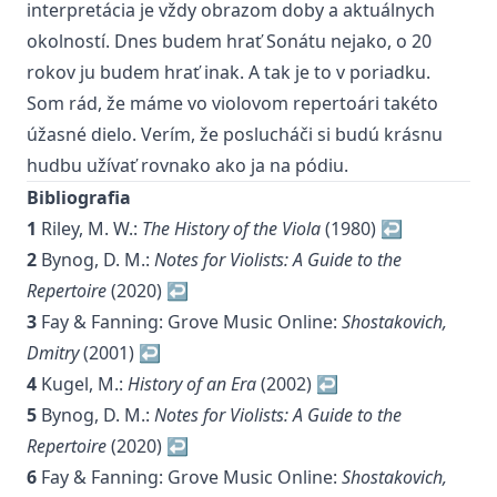
interpretácia je vždy obrazom doby a aktuálnych
okolností. Dnes budem hrať Sonátu nejako, o 20
rokov ju budem hrať inak. A tak je to v poriadku.
Som rád, že máme vo violovom repertoári takéto
úžasné dielo. Verím, že poslucháči si budú krásnu
hudbu užívať rovnako ako ja na pódiu.
Bibliografia
1
Riley, M. W.:
The History of the Viola
(1980)
↩
2
Bynog, D. M.:
Notes for Violists: A Guide to the
Repertoire
(2020)
↩
3
Fay & Fanning: Grove Music Online:
Shostakovich,
Dmitry
(2001)
↩
4
Kugel, M.:
History of an Era
(2002)
↩
5
Bynog, D. M.:
Notes for Violists: A Guide to the
Repertoire
(2020)
↩
6
Fay & Fanning: Grove Music Online:
Shostakovich,