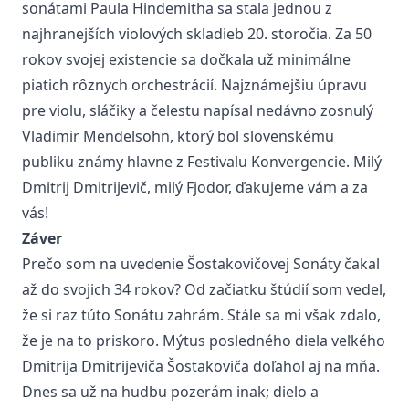
sonátami Paula Hindemitha sa stala jednou z
najhranejších violových skladieb 20. storočia. Za 50
rokov svojej existencie sa dočkala už minimálne
piatich rôznych orchestrácií. Najznámejšiu úpravu
pre violu, sláčiky a čelestu napísal nedávno zosnulý
Vladimir Mendelsohn, ktorý bol slovenskému
publiku známy hlavne z
Festivalu Konvergencie
. Milý
Dmitrij Dmitrijevič, milý Fjodor, ďakujeme vám a za
vás!
Záver
Prečo som na uvedenie Šostakovičovej Sonáty čakal
až do svojich 34 rokov? Od začiatku štúdií som vedel,
že si raz túto Sonátu zahrám. Stále sa mi však zdalo,
že je na to priskoro. Mýtus posledného diela veľkého
Dmitrija Dmitrijeviča Šostakoviča doľahol aj na mňa.
Dnes sa už na hudbu pozerám inak; dielo a