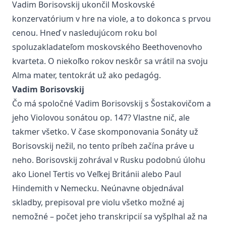
Vadim Borisovskij ukončil Moskovské
konzervatórium v hre na viole, a to dokonca s prvou
cenou. Hneď v nasledujúcom roku bol
spoluzakladateľom moskovského Beethovenovho
kvarteta. O niekoľko rokov neskôr sa vrátil na svoju
Alma mater, tentokrát už ako pedagóg.
Vadim Borisovskij
Čo má spoločné Vadim Borisovskij s Šostakovičom a
jeho Violovou sonátou op. 147? Vlastne nič, ale
takmer všetko. V čase skomponovania Sonáty už
Borisovskij nežil, no tento príbeh začína práve u
neho. Borisovskij zohrával v Rusku podobnú úlohu
ako Lionel Tertis vo Veľkej Británii alebo Paul
Hindemith v Nemecku. Neúnavne objednával
skladby, prepisoval pre violu všetko možné aj
nemožné – počet jeho transkripcií sa vyšplhal až na