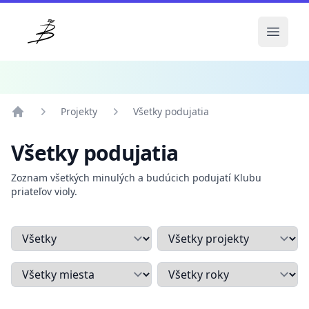
Klub priateľov violy
Open 
Projekty
Všetky podujatia
Domov
Projekty
Všetky podujatia
Všetky podujatia
Zoznam všetkých minulých a budúcich podujatí Klubu
priateľov violy.