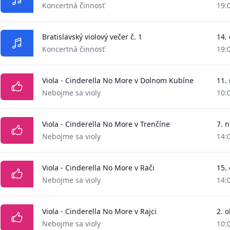
Koncertná činnosť
19:
Bratislavský violový večer č. 1
14.
Koncertná činnosť
19:
Viola - Cinderella No More v Dolnom Kubíne
11.
Nebojme sa violy
10:
Viola - Cinderella No More v Trenčíne
7. 
Nebojme sa violy
14:
Viola - Cinderella No More v Rači
15.
Nebojme sa violy
14:
Viola - Cinderella No More v Rajci
2. 
Nebojme sa violy
10: